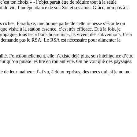
’est ton choix » - l’objet paraît être de réduire tout à la seule
rt de vie, l’indépendance de soi. Soi et ses amis. Grâce, non pas à la
us riches. Paradoxe, une bonne partie de cette richesse s’écoule on
visite à la station essence, c’est très efficace. Et à la fois, je
 campagne, tous les « bons bosseurs », ils vivent des subventions. Cela
e ne demande pas le RSA. Le RSA est nécessaire pour alimenter la
té. Fonctionnellement, elle n’existe déjà plus, son intelligence d’être
 pour qu’on puisse les lire en roulant vite. On ne voit que des paysages.
e de leur malheur. J’ai vu, à deux reprises, des mecs qui, si je ne me