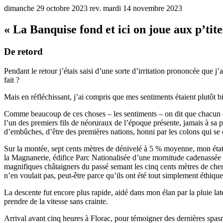
dimanche 29 octobre 2023 rev. mardi 14 novembre 2023
« La Banquise fond et ici on joue aux p’tite
De retord
Pendant le retour j’étais saisi d’une sorte d’irritation prononcée que j
fait ?
Mais en réfléchissant, j’ai compris que mes sentiments étaient plutôt 
Comme beaucoup de ces choses – les sentiments – on dit que chacun d’en
l’un des premiers fils de néoruraux de l’époque présente, jamais à sa
d’embûches, d’être des premières nations, honni par les colons qui se c
Sur la montée, sept cents mètres de dénivelé à 5 % moyenne, mon état f
la Magnanerie, édifice Parc Nationalisée d’une mornitude cadenassée 
magnifiques châtaigners du passé semant les cinq cents mètres de chemi
n’en voulait pas, peut-être parce qu’ils ont été tout simplement éthiqu
La descente fut encore plus rapide, aidé dans mon élan par la pluie la
prendre de la vitesse sans crainte.
Arrival avant cinq heures à Florac, pour témoigner des dernières spasme