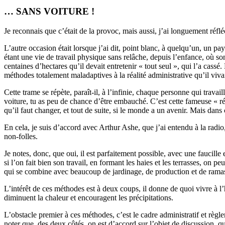
… SANS VOITURE !
Je reconnais que c’était de la provoc, mais aussi, j’ai longuement réfléch
L’autre occasion était lorsque j’ai dit, point blanc, à quelqu’un, un pays
étant une vie de travail physique sans relâche, depuis l’enfance, où s
centaines d’hectares qu’il devait entretenir « tout seul », qui l’a cassé
méthodes totalement maladaptives à la réalité administrative qu’il vivai
Cette trame se répète, paraît-il, à l’infinie, chaque personne qui travail
voiture, tu as peu de chance d’être embauché. C’est cette fameuse « réal
qu’il faut changer, et tout de suite, si le monde a un avenir. Mais dans 
En cela, je suis d’accord avec Arthur Ashe, que j’ai entendu à la radio
non-folles.
Je notes, donc, que oui, il est parfaitement possible, avec une faucille 
si l’on fait bien son travail, en formant les haies et les terrasses, on peu
qui se combine avec beaucoup de jardinage, de production et de ramass
L’intérêt de ces méthodes est à deux coups, il donne de quoi vivre à l’
diminuent la chaleur et encouragent les précipitations.
L’obstacle premier à ces méthodes, c’est le cadre administratif et règlem
noter que, des deux côtés, on est d’accord sur l’objet de discussion, qu