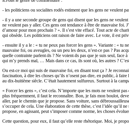
Ici-bas le genre de commentaire :
- les politiciens ou socialites rodés estiment que les gens ne veulent pas
- il y a une seconde groupe de gens qui disent que les gens ne veulent pa
ne veulent pas y aller. Ces gens ont tendance à être de mauvaise foi. J
d’amour pour mon prochain ? ». Il s’est vite effacé. Tout acte de charit
qui obsède. Les politiciens ont raison de faire avec. Le vote, il est pri
- ensuite il y a le : « tu ne peux pas forcer les gens ». Variante : « tu
mauvaise foi, ou aveugles, ou un peu les deux, n’est-ce pas ? Pas acqui
quelle contrainte parlent-ils ? Ne voient-ils pas que je suis seul, face
qui m’y prends mal, … Mais dans ce cas, ils sont où, les autres ? C’est 
Ou est-ce moi qui suis de mauvaise foi, en disant tout ça ? Je reconnai
fascination, à dire les choses qu’ils n’osent pas dire, en public, à fai
au dix-huitième siècle. C’était hautement sulfureux. Surtout à la camp
« Forcer les gens », c’est cela. N’importe que les mots ne veulent pas d
plus fréquemment, il faut le reconnaître. Bon, je fais mon boulot, de
aller, par le chemin que je propose. Sans voiture, sans débroussailleuse
s’occuper de cela. Une élaboration de cette thèse, c’est l’idée qu’il ne
propose, en agissant, peut s’imposer comme norme, les choses évoluen
Cette question, pour eux, il faut qu’elle reste rhétorique. Moi, je prop