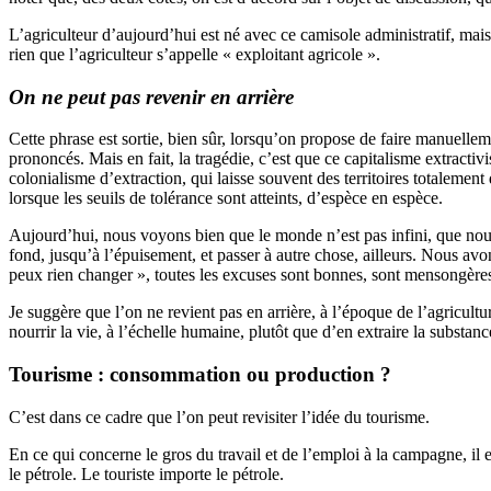
L’agriculteur d’aujourd’hui est né avec ce camisole administratif, mais c
rien que l’agriculteur s’appelle « exploitant agricole ».
On ne peut pas revenir en arrière
Cette phrase est sortie, bien sûr, lorsqu’on propose de faire manuellem
prononcés. Mais en fait, la tragédie, c’est que ce capitalisme extracti
colonialisme d’extraction, qui laisse souvent des territoires totalement d
lorsque les seuils de tolérance sont atteints, d’espèce en espèce.
Aujourd’hui, nous voyons bien que le monde n’est pas infini, que nous 
fond, jusqu’à l’épuisement, et passer à autre chose, ailleurs. Nous avons 
peux rien changer », toutes les excuses sont bonnes, sont mensongères
Je suggère que l’on ne revient pas en arrière, à l’époque de l’agricultu
nourrir la vie, à l’échelle humaine, plutôt que d’en extraire la substan
Tourisme : consommation ou production ?
C’est dans ce cadre que l’on peut revisiter l’idée du tourisme.
En ce qui concerne le gros du travail et de l’emploi à la campagne, il 
le pétrole. Le touriste importe le pétrole.