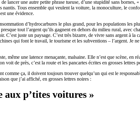
 de lancer une autre petite phrase tueuse, d’une stupidité sans bornes, « c
lus nantis. Tous ensemble qui veulent la voiture, la monoculture, le confo
’est une évidence.
 consommation d’hydrocarbures le plus grand, pour les populations les pl
esque tout l’argent qu’ils gagnent en dehors du milieu rural, avec chaque 
ir. C’est juste un paysage. C’est très bizarre, de vivre sans argent à la
chines qui font le travail, le tourisme et les subventions – l’argent. J
te, même une latence menaçante, malsaine. Elle n’est que scène, en réali
on voit de près, c’est la route et les pancartes écrites en grosses lettres
nt comme ça, il doivent toujours trouver quelqu’un qui est le responsabl
on que j’ai affiché, en grosses lettres noires :
 aux p’tites voitures »