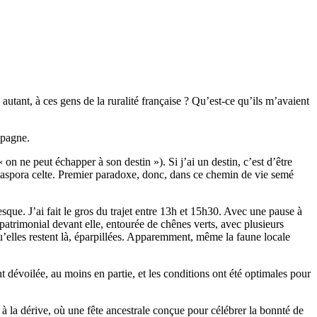
autant, à ces gens de la ruralité française ? Qu’est-ce qu’ils m’avaient
mpagne.
n ne peut échapper à son destin »). Si j’ai un destin, c’est d’être
diaspora celte. Premier paradoxe, donc, dans ce chemin de vie semé
que. J’ai fait le gros du trajet entre 13h et 15h30. Avec une pause à
trimonial devant elle, entourée de chênes verts, avec plusieurs
u’elles restent là, éparpillées. Apparemment, même la faune locale
 dévoilée, au moins en partie, et les conditions ont été optimales pour
 à la dérive, où une fête ancestrale conçue pour célébrer la bonnté de