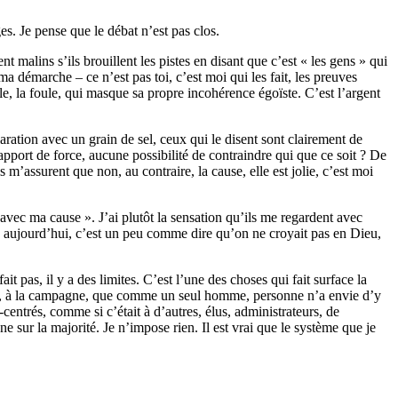
ges. Je pense que le débat n’est pas clos.
t malins s’ils brouillent les pistes en disant que c’est « les gens » qui
a démarche – ce n’est pas toi, c’est moi qui les fait, les preuves
lle, la foule, qui masque sa propre incohérence égoïste. C’est l’argent
laration avec un grain de sel, ceux qui le disent sont clairement de
apport de force, aucune possibilité de contraindre qui que ce soit ? De
 m’assurent que non, au contraire, la cause, elle est jolie, c’est moi
 avec ma cause ». J’ai plutôt la sensation qu’ils me regardent avec
ent, aujourd’hui, c’est un peu comme dire qu’on ne croyait pas en Dieu,
t pas, il y a des limites. C’est l’une des choses qui fait surface la
este, à la campagne, que comme un seul homme, personne n’a envie d’y
centrés, comme si c’était à d’autres, élus, administrateurs, de
e sur la majorité. Je n’impose rien. Il est vrai que le système que je