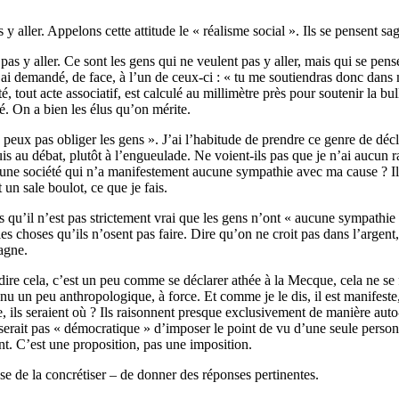
 y aller. Appelons cette attitude le « réalisme social ». Ils se pensent sa
s y aller. Ce sont les gens qui ne veulent pas y aller, mais qui se pensen
’ai demandé, de face, à l’un de ceux-ci : « tu me soutiendras donc dans m
é, tout acte associatif, est calculé au millimètre près pour soutenir la bu
vé. On a bien les élus qu’on mérite.
 ne peux pas obliger les gens ». J’ai l’habitude de prendre ce genre de déc
s au débat, plutôt à l’engueulade. Ne voient-ils pas que je n’ai aucun r
 à une société qui n’a manifestement aucune sympathie avec ma cause ? Ils
un sale boulot, ce que je fais.
s qu’il n’est pas strictement vrai que les gens n’ont « aucune sympathie
re les choses qu’ils n’osent pas faire. Dire qu’on ne croit pas dans l’arg
agne.
ire cela, c’est un peu comme se déclarer athée à la Mecque, cela ne se fai
venu un peu anthropologique, à force. Et comme je le dis, il est manif
, ils seraient où ? Ils raisonnent presque exclusivement de manière auto-
 serait pas « démocratique » d’imposer le point de vu d’une seule personn
t. C’est une proposition, pas une imposition.
ose de la concrétiser – de donner des réponses pertinentes.