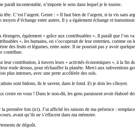
me paraît incontestable, n’importe le sens dans lequel je le tourne.
ête. C’est l’argent. Genre : « Il faut bien de l’argent, si tu vis sans arg
 moyen d’échange entre autres. Il y a également échange et transmission 
x étrangers, également « grâce aux contribuables ». Il paraît que l’on va
ibuables », les humains, on s’occuperait de leur entretien, comme on le 
e des fruits et légumes, entre autre. Il ne pourrait pas y avoir quelque
e contribue.
pour leur contribution, à travers leurs « activités économiques », à la fi
leur roule dessus, pour réchauffer la planète. Merci aux subventions gou
is plus intenses, avec une perte accélérée des sols.
ations sont bidons, ils le savent, dans le fond. Et je dois les côtoyer.
 veux croire en vous ! Dans le non-dit, les gens paraissent avoir élabor
a première fois (ici). J’ai affiché les raisons de ma présence : remplacer
iscours, avant qu’ils ne s’effacent dans ma mémoire.
rtements de dégoût.