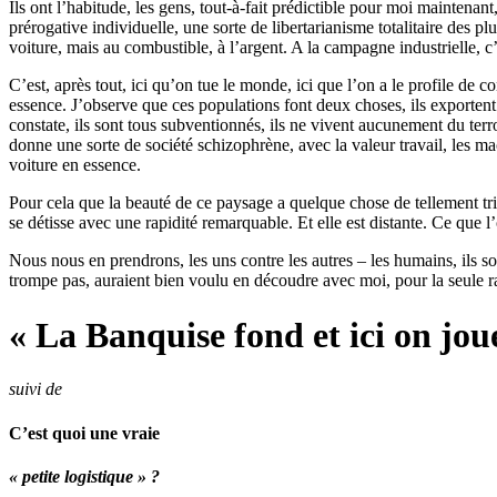
Ils ont l’habitude, les gens, tout-à-fait prédictible pour moi maintenant,
prérogative individuelle, une sorte de libertarianisme totalitaire des p
voiture, mais au combustible, à l’argent. A la campagne industrielle, c
C’est, après tout, ici qu’on tue le monde, ici que l’on a le profile de
essence. J’observe que ces populations font deux choses, ils exportent pr
constate, ils sont tous subventionnés, ils ne vivent aucunement du terro
donne une sorte de société schizophrène, avec la valeur travail, les ma
voiture en essence.
Pour cela que la beauté de ce paysage a quelque chose de tellement tris
se détisse avec une rapidité remarquable. Et elle est distante. Ce que l’
Nous nous en prendrons, les uns contre les autres – les humains, ils so
trompe pas, auraient bien voulu en découdre avec moi, pour la seule rais
« La Banquise fond et ici on joue
suivi de
C’est quoi une vraie
« petite logistique » ?