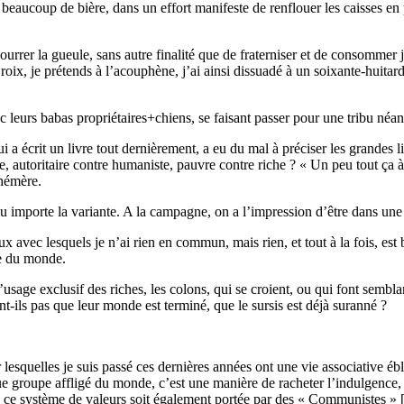
beaucoup de bière, dans un effort manifeste de renflouer les caisses en 
urrer la gueule, sans autre finalité que de fraterniser et de consommer j
Croix, je prétends à l’acouphène, j’ai ainsi dissuadé à un soixante-huita
c leurs babas propriétaires+chiens, se faisant passer pour une tribu néa
ui a écrit un livre tout dernièrement, a eu du mal à préciser les grandes
, autoritaire contre humaniste, pauvre contre riche ? « Un peu tout ça à la
phémère.
eu importe la variante. A la campagne, on a l’impression d’être dans une 
 avec lesquels je n’ai rien en commun, mais rien, et tout à la fois, est 
ie du monde.
’usage exclusif des riches, les colons, qui se croient, ou qui font sembla
t-ils pas que leur monde est terminé, que le sursis est déjà suranné ?
r lesquelles je suis passé ces dernières années ont une vie associative éb
que groupe affligé du monde, c’est une manière de racheter l’indulgence,
que ce système de valeurs soit également portée par des « Communistes » 