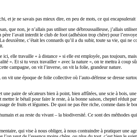
i, et je ne savais pas mieux dire, en peu de mots, ce qui encapsulerait l’i
an, que non, je n’allais pas utiliser une débroussailleuse, j’allais utilise
on père l’avait interdit le club de foot (adhésion trop chère) pour l’en
. La deuxième, c’était les connards qu’il a du subir, toute sa vie, qui ne
t.
le ici, elle travaille « à distance » si elle est employée, pas toujours, ma
ité ». Et si tu veux travailler « avec la nature », on te mettra à coup sû
cette campagne, on vit l’inverse, on vit la folie, grandeur nature.
, on vit une époque de folie collective où l’auto-défense se dresse surto
et une paire de sécateurs bien à point, bien affûtées, une scie à bois, un
t mettre le bétail pour faire le reste, à la bonne saison, cheptel réduit par
age de fruits et légumes. De quoi ne pas être riche, comme dans le bon 
humain et au reste du vivant – la biodiversité. Ce sont des méthodes qui 
entaire, qui vise à nous obliger, à nous contraindre à pratiquer une agric
e l’on veut de l’essence moins chère, ou plus du tout, c’est bien le sujet