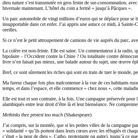
dieu nature s’est transmutée en gros festin de sur-consommation, avec 
hivernale maintenant. L’hôtel du coin a fermé « jusqu’à Pâcques ».
Un parc automobile de vingt millions d’euros qui se déplace pour se bo
insupportable dans cet enfer. J’ai appris une astuce ce midi, à Sainte-
oreilles.
Si ce n’est le petit attroupement de camions de vie auprès du parc, ave
La colère est non-feinte. Elle est saine. Un commentateur à la radio, q
bipolaire – l’Occident contre la Chine ? Ou totalitaire contre démocrate
livre n’en faisait pas mieux, une balade autour du sujet, une œuvre é
Bref, ce sont sûrement les riches qui sont en train de tuer le monde, p
Ma fureur chaque fois plus malcontenue à la vue de ces habitants ruraux
temps, et dans l’espace, et elle commence « chez nous », cette malad
Elle est tout et son contraire, à la fois. Une campagne préservée pour l
alambiqués entre leur droit d’être là et leur bienséance. Ne comprennen
Methinks thee protest too much
(Shakespeare)
J’ai compris, sur la montée, que si les petites villes de la campagne pa
« solidarité » qu’ils portent dans leurs cœurs avec les réfugiés et cha
c’était « la peur de dieu », Catho, protestante ou autre), jusqu’à ce 