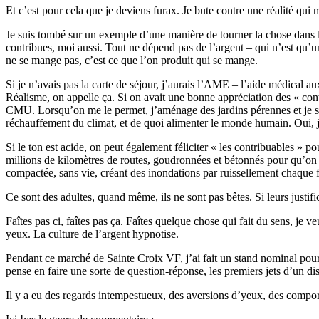
Et c’est pour cela que je deviens furax. Je bute contre une réalité qui 
Je suis tombé sur un exemple d’une manière de tourner la chose dans la t
contribues, moi aussi. Tout ne dépend pas de l’argent – qui n’est qu’un
ne se mange pas, c’est ce que l’on produit qui se mange.
Si je n’avais pas la carte de séjour, j’aurais l’AME – l’aide médical au
Réalisme, on appelle ça. Si on avait une bonne appréciation des « contr
CMU. Lorsqu’on me le permet, j’aménage des jardins pérennes et je sèm
réchauffement du climat, et de quoi alimenter le monde humain. Oui, j
Si le ton est acide, on peut également féliciter « les contribuables » 
millions de kilomètres de routes, goudronnées et bétonnés pour qu’on 
compactée, sans vie, créant des inondations par ruissellement chaque fo
Ce sont des adultes, quand même, ils ne sont pas bêtes. Si leurs justific
Faîtes pas ci, faîtes pas ça. Faîtes quelque chose qui fait du sens, je
yeux. La culture de l’argent hypnotise.
Pendant ce marché de Sainte Croix VF, j’ai fait un stand nominal pour l
pense en faire une sorte de question-réponse, les premiers jets d’un d
Il y a eu des regards intempestueux, des aversions d’yeux, des compo